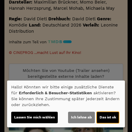
Darsteller:
Maximilian Brückner, Momo Beier,
Hannah Herzsprung, Marcel Mohab, Michaela May
Regie:
David Dietl
Drehbuch:
David Dietl
Genre:
Komödie
Land:
Deutschland 2026
Verleih:
Leonine
Distribution
Inhalte zum Teil von
© CINEPROG ...macht Lust auf Ihr Kino!
Möchten Sie von
Youtube (Trailer ansehen)
bereitgestellte externe Inhalte laden?
Hallo! Könnten wir bitte einige zusätzliche Dienste
Ja
für
Erforderlich & Besucher-Statistiken
aktivieren?
Sie können Ihre Zustimmung später jederzeit ändern
Trailer 1 | Trailer-FSK: 6
oder zurückziehen.
Lassen Sie mich wählen
Ich lehne ab
Das ist ok