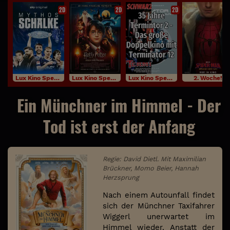
2D
2D
2D
Lux Kino Specials
Lux Kino Specials
Lux Kino Specials
2. Woche!
Ein Münchner im Himmel - Der
Tod ist erst der Anfang
Regie: David Dietl. Mit Maximilian
Brückner, Momo Beier, Hannah
Herzsprung
Nach einem Autounfall findet
sich der Münchner Taxifahrer
Wiggerl unerwartet im
Himmel wieder. Anstatt der