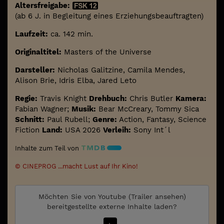
Altersfreigabe:
(ab 6 J. in Begleitung eines Erziehungsbeauftragten)
Laufzeit:
ca. 142 min.
Originaltitel:
Masters of the Universe
Darsteller:
Nicholas Galitzine, Camila Mendes,
Alison Brie, Idris Elba, Jared Leto
Regie:
Travis Knight
Drehbuch:
Chris Butler
Kamera:
Fabian Wagner;
Musik:
Bear McCreary, Tommy Sica
Schnitt:
Paul Rubell;
Genre:
Action, Fantasy, Science
Fiction
Land:
USA 2026
Verleih:
Sony Int´l
Inhalte zum Teil von
© CINEPROG ...macht Lust auf Ihr Kino!
Möchten Sie von
Youtube (Trailer ansehen)
bereitgestellte externe Inhalte laden?