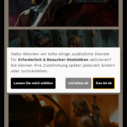
Hallo! Könnten wir bitte einige zusätzliche Dienste
für
Erforderlich & Besucher-Statistiken
aktivieren?
Sie können Ihre Zustimmung später jederzeit ändern
oder zurückziehen.
Lassen Sie mich wählen
Ich lehne ab
Das ist ok