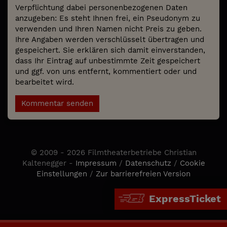
Verpflichtung dabei personenbezogenen Daten
anzugeben: Es steht Ihnen frei, ein Pseudonym zu
verwenden und Ihren Namen nicht Preis zu geben.
Ihre Angaben werden verschlüsselt übertragen und
gespeichert. Sie erklären sich damit einverstanden,
dass Ihr Eintrag auf unbestimmte Zeit gespeichert
und ggf. von uns entfernt, kommentiert oder und
bearbeitet wird.
Kommentar senden
© 2009 - 2026 Filmtheaterbetriebe Christian
Kaltenegger -
Impressum
/
Datenschutz
/
Cookie
Einstellungen
/
Zur barrierefreien Version
ExpressTicket