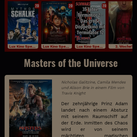
2D
2D
2D
Lux Kino Specials
Lux Kino Specials
Lux Kino Specials
2. Woche!
Masters of the Universe
Nicholas Galitzine, Camila Mendes
und Alison Brie in einem Film von
Travis Knight
Der zehnjährige Prinz Adam
landet nach einem Absturz
mit seinem Raumschiff auf
der Erde. Inmitten des Chaos
wird er von seinem
mächtigen magischen