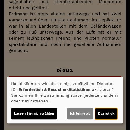
sagenhaften und atemberaubenden Momenten
erlebt und gefilmt.
Erdmann ist stets alleine unterwegs und hat zwei
Kameras und über 100 Kilo Equipment im Gepäck. Er
war in allen Landesteilen mit dem Geländewagen
oder zu Fuß unterwegs. Aus der Luft hat er mit
seinem isländischen Freund und Piloten Þorhallur
spektakuläre und noch nie gesehene Aufnahmen
gemacht.
Di 01.12.
2D
Hallo! Könnten wir bitte einige zusätzliche Dienste
20:00
für
Erforderlich & Besucher-Statistiken
aktivieren?
Sie können Ihre Zustimmung später jederzeit ändern
oder zurückziehen.
Tickets verfügbar ab 06.08
Lassen Sie mich wählen
Ich lehne ab
Das ist ok