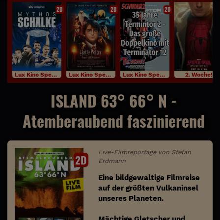
2D
2D
2D
Lux Kino Specials
Lux Kino Specials
Lux Kino Specials
2. Woche!
ISLAND 63° 66° N -
Atemberaubend faszinierend
Live-Filmreportage von Stefan
2D
Erdmann
Eine bildgewaltige Filmreise
auf der größten Vulkaninsel
unseres Planeten.
Mächtige Gletscher und