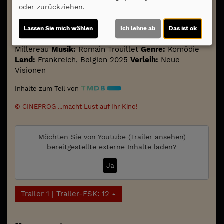
oder zurückziehen.
Darsteller:
Elsa Zylberstein, Didier Bourdon,
Mathilde Le Borgne, Maxim Foster, Romain Cottard
Lassen Sie mich wählen
Ich lehne ab
Das ist ok
Regie:
Vinciane Millereau
Drehbuch:
Vinciane
Millereau
Musik:
Romain Trouillet
Genre:
Komödie
Land:
Frankreich, Belgien 2025
Verleih:
Neue
Visionen
Inhalte zum Teil von
© CINEPROG ...macht Lust auf Ihr Kino!
Möchten Sie von
Youtube (Trailer ansehen)
bereitgestellte externe Inhalte laden?
Ja
Trailer 1 | Trailer-FSK: 12