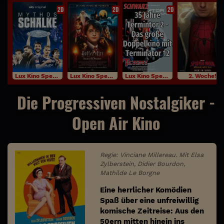
2D
2D
2D
Lux Kino Specials
Lux Kino Specials
Lux Kino Specials
2. Woche!
Die Progressiven Nostalgiker -
Open Air Kino
Regie: Vinciane Millereau. Mit Elsa
Zylberstein, Didier Bourdon,
Mathilde Le Borgne
Eine herrlicher Komödien
Spaß über eine unfreiwillig
komische Zeitreise: Aus den
50ern mitten hinein ins