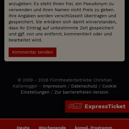
anzugeben: Es steht Ihnen frei, ein Pseudonym zu
verwenden und Ihren Namen nicht Preis zu geben.
Ihre Angaben werden verschlüsselt übertragen und
gespeichert. Sie erklären sich damit einverstanden,
dass Ihr Eintrag auf unbestimmte Zeit gespeichert
und ggf. von uns entfernt, kommentiert oder und
bearbeitet wird.
Kommentar senden
© 2009 - 2026 Filmtheaterbetriebe Christian
Kaltenegger -
Impressum
/
Datenschutz
/
Cookie
Einstellungen
/
Zur barrierefreien Version
ExpressTicket
Heute
Wochenende
kompl. Programm