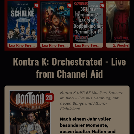
2D
2D
2D
Lux Kino Specials
Lux Kino Specials
Lux Kino Specials
2. Woche!
Kontra K: Orchestrated - Live
from Channel Aid
Kontra K trifft 65 Musiker: Konzert
2D
im Kino - live aus Hamburg, mit
neuen Songs und Album-
Einblicken!
Nach einem Jahr voller
besonderer Momente,
ausverkaufter Hallen und