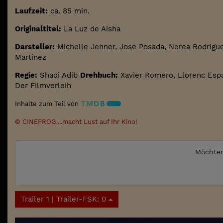
Laufzeit:
ca. 85 min.
Originaltitel:
La Luz de Aisha
Darsteller:
Michelle Jenner, Jose Posada, Nerea Rodriguez,
Martinez
Regie:
Shadi Adib
Drehbuch:
Xavier Romero, Llorenc Esp
Der Filmverleih
Inhalte zum Teil von
© CINEPROG ...macht Lust auf Ihr Kino!
Möchten
Trailer 1 | Trailer-FSK: 0