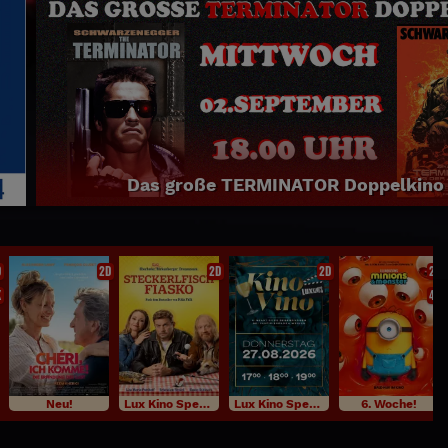
NEU: SPIDER MAN BRAND 
2D 3D
Jetzt täglich bei uns im Program
D
2D
2D
2D
2D
K
4K
Neu!
Lux Kino Specials
Lux Kino Specials
6. Woche!