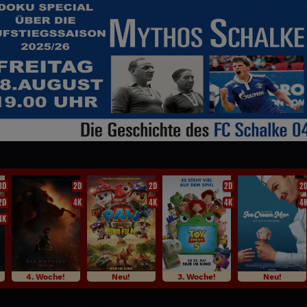
Das große TERMINATOR Doppelkino
3D
2D
2D
2D
2
2D
4K
4K
4K
4
4K
4. Woche!
Neu!
3. Woche!
Neu!