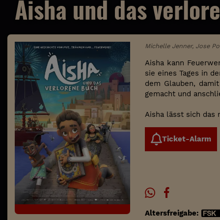
Aisha und das verlor
Michelle Jenner, Jose P
Aisha kann Feuerwer
sie eines Tages in d
dem Glauben, damit 
gemacht und anschli
Aisha lässt sich das 
Ticket-Alarm
Altersfreigabe: