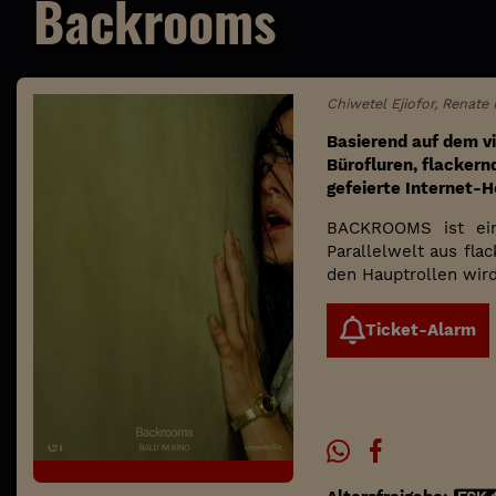
Backrooms
Chiwetel Ejiofor, Renat
Basierend auf dem v
Bürofluren, flackern
gefeierte Internet-H
BACKROOMS ist ein 
Parallelwelt aus fla
den Hauptrollen wird
Ticket-Alarm