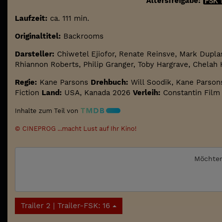
Altersfreigabe:
Laufzeit:
ca. 111 min.
Originaltitel:
Backrooms
Darsteller:
Chiwetel Ejiofor, Renate Reinsve, Mark Dupla
Rhiannon Roberts, Philip Granger, Toby Hargrave, Chelah 
Regie:
Kane Parsons
Drehbuch:
Will Soodik, Kane Parson
Fiction
Land:
USA, Kanada 2026
Verleih:
Constantin Film
Inhalte zum Teil von
© CINEPROG ...macht Lust auf Ihr Kino!
Möchten
Trailer 2 | Trailer-FSK: 16