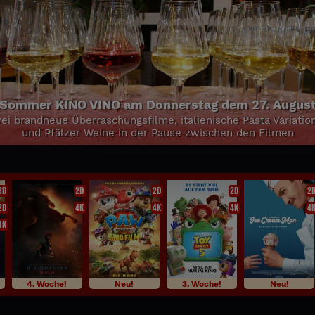
3D
2D
2D
2D
2
2D
4K
4K
4K
4
4K
4. Woche!
Neu!
3. Woche!
Neu!