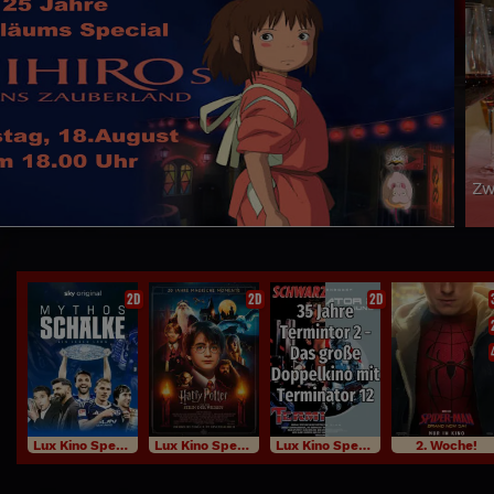
 KINO VINO am Donnerstag dem 27. August
neue Überraschungsfilme, italienische Pasta Variationen
Pfälzer Weine in der Pause zwischen den Filmen
2D
2D
2D
Lux Kino Specials
Lux Kino Specials
Lux Kino Specials
2. Woche!