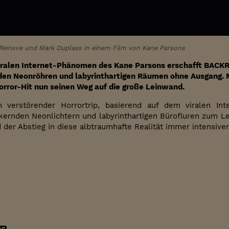
e Reinsve und Mark Duplass in einem Film von Kane Parsons
iralen Internet-Phänomen des Kane Parsons erschafft BACK
den Neonröhren und labyrinthartigen Räumen ohne Ausgang. Mi
orror-Hit nun seinen Weg auf die große Leinwand.
verstörender Horrortrip, basierend auf dem viralen In
ckernden Neonlichtern und labyrinthartigen Bürofluren zum L
 der Abstieg in diese albtraumhafte Realität immer intensiver