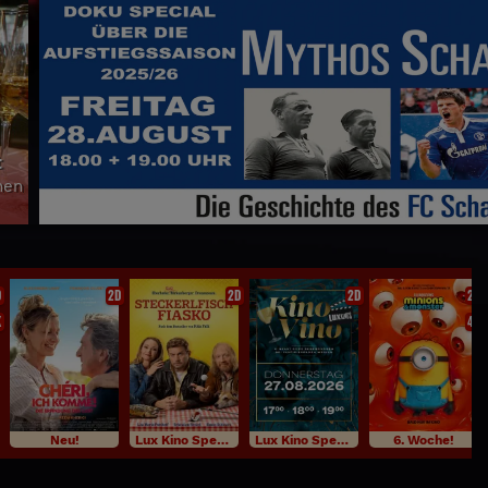
D
2D
2D
2D
2D
K
4K
Neu!
Lux Kino Specials
Lux Kino Specials
6. Woche!