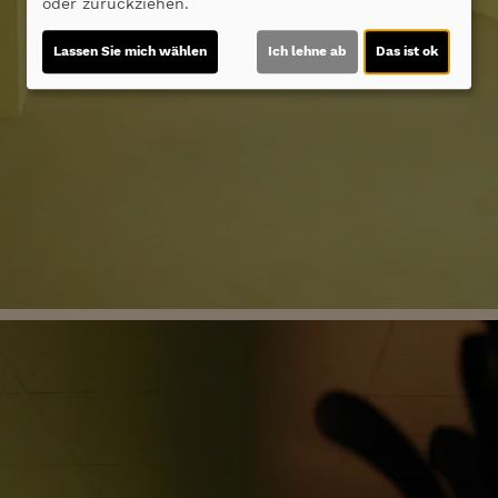
oder zurückziehen.
Lassen Sie mich wählen
Ich lehne ab
Das ist ok