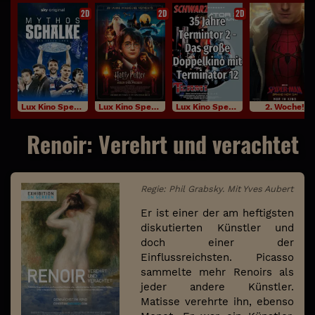
2D
2D
2D
Lux Kino Specials
Lux Kino Specials
Lux Kino Specials
2. Woche!
Renoir: Verehrt und verachtet
Regie: Phil Grabsky. Mit Yves Aubert
Er ist einer der am heftigsten
diskutierten Künstler und
doch einer der
Einflussreichsten. Picasso
sammelte mehr Renoirs als
jeder andere Künstler.
Matisse verehrte ihn, ebenso