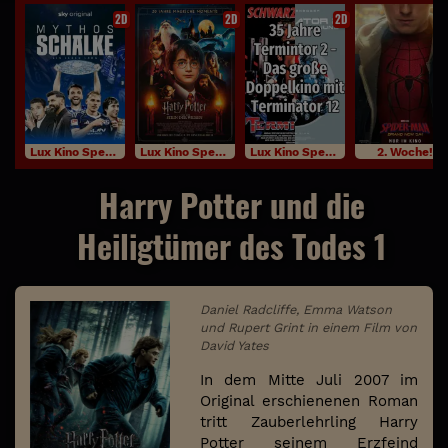
2D
2D
2D
Lux Kino Specials
Lux Kino Specials
Lux Kino Specials
2. Woche!
Harry Potter und die
Heiligtümer des Todes 1
Daniel Radcliffe, Emma Watson
und Rupert Grint in einem Film von
David Yates
In dem Mitte Juli 2007 im
Original erschienenen Roman
tritt Zauberlehrling Harry
Potter seinem Erzfeind