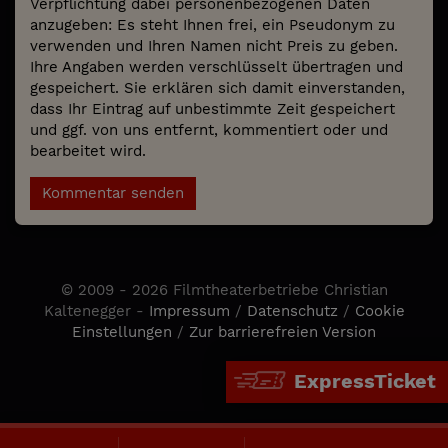
Verpflichtung dabei personenbezogenen Daten
anzugeben: Es steht Ihnen frei, ein Pseudonym zu
verwenden und Ihren Namen nicht Preis zu geben.
Ihre Angaben werden verschlüsselt übertragen und
gespeichert. Sie erklären sich damit einverstanden,
dass Ihr Eintrag auf unbestimmte Zeit gespeichert
und ggf. von uns entfernt, kommentiert oder und
bearbeitet wird.
Kommentar senden
© 2009 - 2026 Filmtheaterbetriebe Christian
Kaltenegger -
Impressum
/
Datenschutz
/
Cookie
Einstellungen
/
Zur barrierefreien Version
ExpressTicket