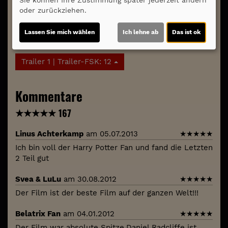
Sie können Ihre Zustimmung später jederzeit ändern
Möchten Sie von
Youtube (Trailer ansehen)
oder zurückziehen.
bereitgestellte externe Inhalte laden?
Lassen Sie mich wählen
Ich lehne ab
Das ist ok
Ja
Trailer 1 | Trailer-FSK: 12
Kommentare
★
★
★
★
★
167
Linus Achterkamp
am 05.07.2013
★
★
★
★
★
Ich bin voll der Harry Potter Fan und fand die Letzten
2 Teil gut
Svea & LuLu
am 30.08.2012
★
★
★
★
★
Der Film ist der beste Film auf der ganzen Welt!!!
Belatrix Fan
am 04.01.2012
★
★
★
★
★
Der Film war absolute Spitze.Daniel Radcliffe ist