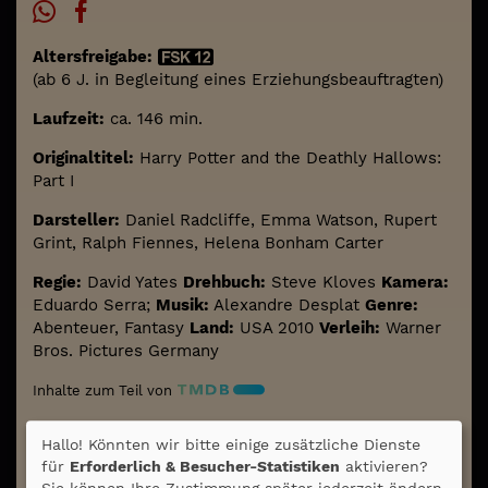
Altersfreigabe:
(ab 6 J. in Begleitung eines Erziehungsbeauftragten)
Laufzeit:
ca. 146 min.
Originaltitel:
Harry Potter and the Deathly Hallows:
Part I
Darsteller:
Daniel Radcliffe, Emma Watson, Rupert
Grint, Ralph Fiennes, Helena Bonham Carter
Regie:
David Yates
Drehbuch:
Steve Kloves
Kamera:
Eduardo Serra;
Musik:
Alexandre Desplat
Genre:
Abenteuer, Fantasy
Land:
USA 2010
Verleih:
Warner
Bros. Pictures Germany
Inhalte zum Teil von
© CINEPROG ...macht Lust auf Ihr Kino!
Hallo! Könnten wir bitte einige zusätzliche Dienste
für
Erforderlich & Besucher-Statistiken
aktivieren?