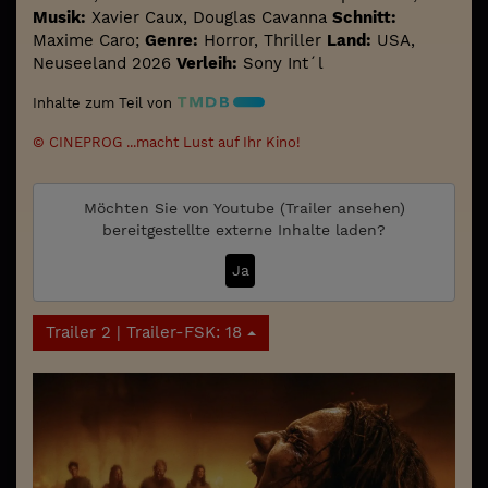
Musik:
Xavier Caux, Douglas Cavanna
Schnitt:
Maxime Caro;
Genre:
Horror, Thriller
Land:
USA,
Neuseeland 2026
Verleih:
Sony Int´l
Inhalte zum Teil von
© CINEPROG ...macht Lust auf Ihr Kino!
Möchten Sie von
Youtube (Trailer ansehen)
bereitgestellte externe Inhalte laden?
Ja
Trailer 2 | Trailer-FSK: 18