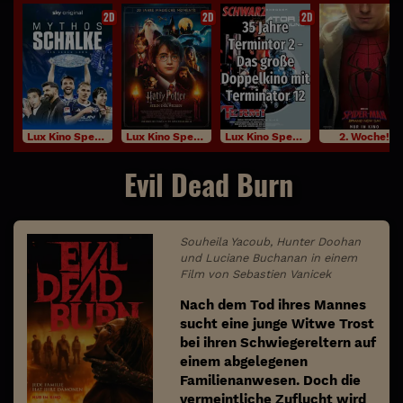
2D
2D
2D
Lux Kino Specials
Lux Kino Specials
Lux Kino Specials
2. Woche!
Evil Dead Burn
Souheila Yacoub, Hunter Doohan
und Luciane Buchanan in einem
Film von Sebastien Vanicek
Nach dem Tod ihres Mannes
sucht eine junge Witwe Trost
bei ihren Schwiegereltern auf
einem abgelegenen
Familienanwesen. Doch die
vermeintliche Zuflucht wird