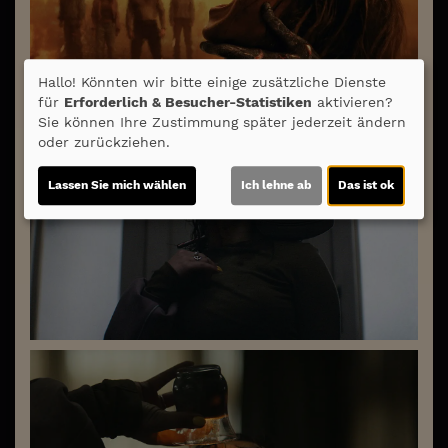
Hallo! Könnten wir bitte einige zusätzliche Dienste
für
Erforderlich & Besucher-Statistiken
aktivieren?
Sie können Ihre Zustimmung später jederzeit ändern
oder zurückziehen.
Lassen Sie mich wählen
Ich lehne ab
Das ist ok