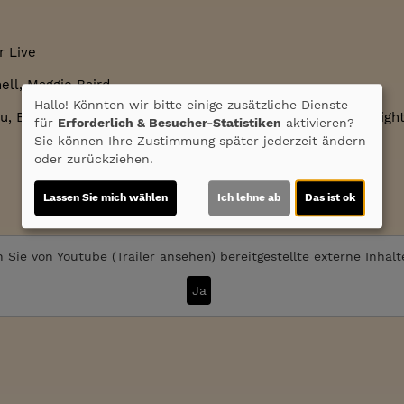
r Live
ell, Maggie Baird
Hallo! Könnten wir bitte einige zusätzliche Dienste
, Billie Eilish
Kamera:
John Brooks;
Schnitt:
Ben Wainwrigh
für
Erforderlich & Besucher-Statistiken
aktivieren?
Sie können Ihre Zustimmung später jederzeit ändern
oder zurückziehen.
Lassen Sie mich wählen
Ich lehne ab
Das ist ok
 Sie von
Youtube (Trailer ansehen)
bereitgestellte externe Inhal
Ja