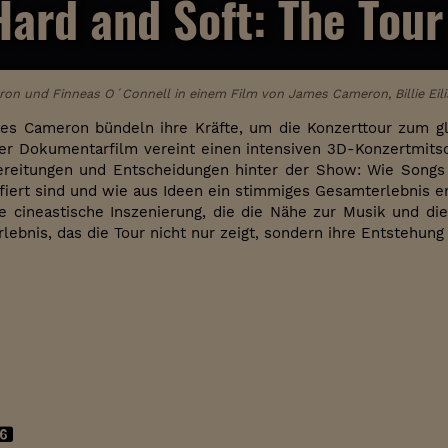
 Hard and Soft: The Tour
eron und Finneas O´Connell in einem Film von James Cameron, Billie Eil
ames Cameron bündeln ihre Kräfte, um die Konzerttour zum 
er Dokumentarfilm vereint einen intensiven 3D-Konzertmits
ereitungen und Entscheidungen hinter der Show: Wie Song
iert sind und wie aus Ideen ein stimmiges Gesamterlebnis e
ne cineastische Inszenierung, die die Nähe zur Musik und d
rlebnis, das die Tour nicht nur zeigt, sondern ihre Entstehun