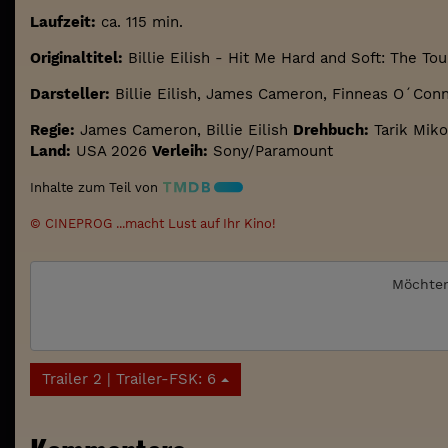
Laufzeit:
ca. 115 min.
Originaltitel:
Billie Eilish - Hit Me Hard and Soft: The Tou
Darsteller:
Billie Eilish, James Cameron, Finneas O´Conn
Regie:
James Cameron, Billie Eilish
Drehbuch:
Tarik Mikou
Land:
USA 2026
Verleih:
Sony/Paramount
Inhalte zum Teil von
© CINEPROG ...macht Lust auf Ihr Kino!
Möchten
Trailer 2 | Trailer-FSK: 6