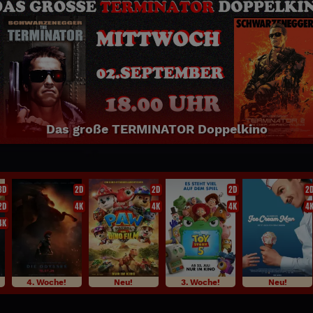
Das große TERMINATOR Doppelkino
3D
2D
2D
2D
2
2D
4K
4K
4K
4
4K
4. Woche!
Neu!
3. Woche!
Neu!