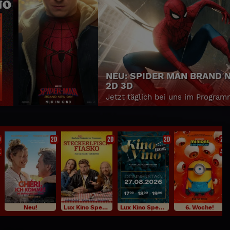
NEU: SPIDER MAN BRAND 
2D 3D
Jetzt täglich bei uns im Program
D
2D
2D
2D
2D
K
4K
Neu!
Lux Kino Specials
Lux Kino Specials
6. Woche!