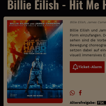
Billie Eilish - Hit Me
Billie Eilish, James Cam
Billie Eilish und J
Form einzufangen. D
sehen sind die Vorb
Bewegung choreograf
setzen dabei auf ei
visuell immersives E
Ticket-Alarm
Altersfreigabe: