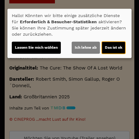
Hallo! Könnten wir bitte einige zusätzliche Dienste
für
Erforderlich & Besucher-Statistiken
aktivieren?
Sie können Ihre Zustimmung später jederzeit ändern
oder zurückziehen.
Altersfreigabe:
Lassen Sie mich wählen
Ich lehne ab
Das ist ok
Laufzeit:
ca. 167 min.
Originaltitel:
The Cure: The Show Of A Lost World
Darsteller:
Robert Smith, Simon Gallup, Roger O
´Donnell,
Land:
Großbritannien 2025
Inhalte zum Teil von
© CINEPROG ...macht Lust auf Ihr Kino!
Möchten Sie von
Youtube (Trailer ansehen)