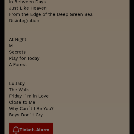
In Between Days
Just Like Heaven
From the Edge of the Deep Green Sea
Disintegration
At Night
M
Secrets
Play for Today
A Forest
Lullaby
The Walk
Friday I´m in Love
Close to Me
Why Can´t I Be You?
Boys Don´t Cry
Ticket-Alarm