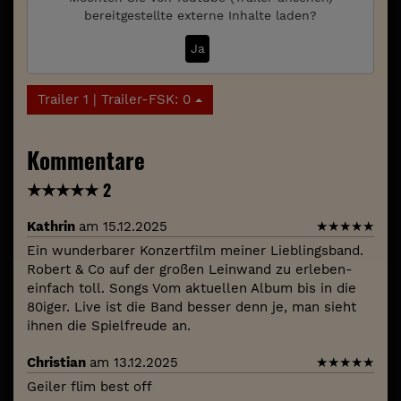
bereitgestellte externe Inhalte laden?
Ja
Trailer 1 | Trailer-FSK: 0
Kommentare
★
★
★
★
★
2
Kathrin
am 15.12.2025
★
★
★
★
★
Ein wunderbarer Konzertfilm meiner Lieblingsband.
Robert & Co auf der großen Leinwand zu erleben-
einfach toll. Songs Vom aktuellen Album bis in die
80iger. Live ist die Band besser denn je, man sieht
ihnen die Spielfreude an.
Christian
am 13.12.2025
★
★
★
★
★
Geiler flim best off