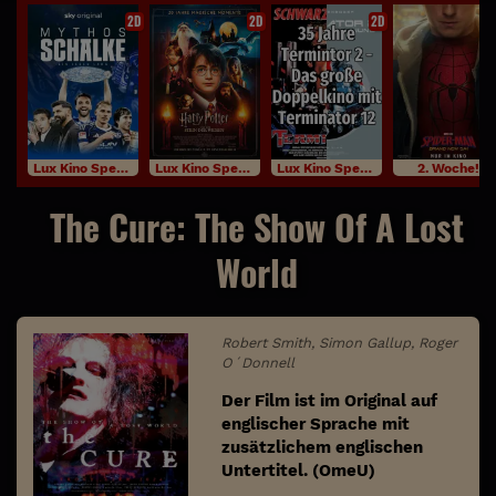
2D
2D
2D
Lux Kino Specials
Lux Kino Specials
Lux Kino Specials
2. Woche!
The Cure: The Show Of A Lost
World
Robert Smith, Simon Gallup, Roger
O´Donnell
Der Film ist im Original auf
englischer Sprache mit
zusätzlichem englischen
Untertitel. (OmeU)