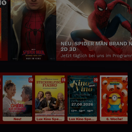
NEUES FAMILY KINO: PAW 
Y
DER DINO FILM
Die größte Mission der Paw Patrol
Zeiten - jetzt Tickets sichern!
D
2D
2D
2D
2D
K
4K
Neu!
Lux Kino Specials
Lux Kino Specials
6. Woche!