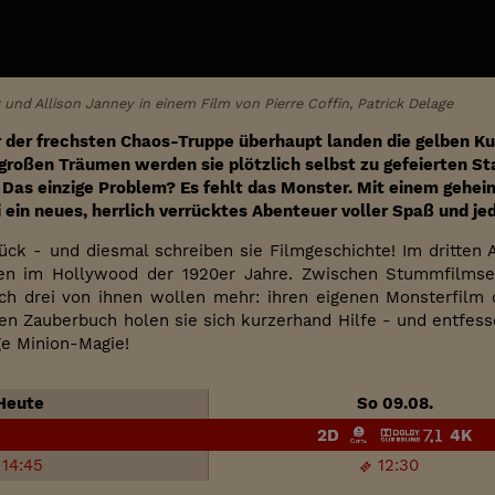
r und Allison Janney in einem Film von Pierre Coffin, Patrick Delage
r der frechsten Chaos-Truppe überhaupt landen die gelben K
oßen Träumen werden sie plötzlich selbst zu gefeierten Sta
Das einzige Problem? Es fehlt das Monster. Mit einem geheim
 ein neues, herrlich verrücktes Abenteuer voller Spaß und 
rück - und diesmal schreiben sie Filmgeschichte! Im dritte
den im Hollywood der 1920er Jahre. Zwischen Stummfilmse
och drei von ihnen wollen mehr: ihren eigenen Monsterfilm 
n Zauberbuch holen sie sich kurzerhand Hilfe - und entfesse
e Minion-Magie!
eute
So 09.08.
2D
4K
14:45
12:30