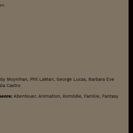
en.
obby Moynihan, Phil LaMarr, George Lucas, Barbara Eve
Nia Castro
Genre:
Abenteuer, Animation, Komödie, Familie, Fantasy