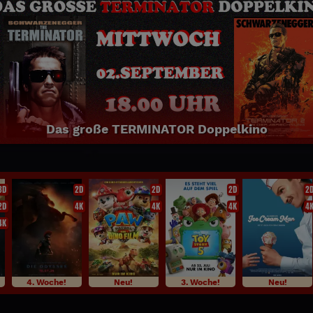
NEU: SPIDER MAN BRAND NEW DA
2D 3D
Jetzt täglich bei uns im Programm!
3D
2D
2D
2D
2
2D
4K
4K
4K
4
4K
4. Woche!
Neu!
3. Woche!
Neu!