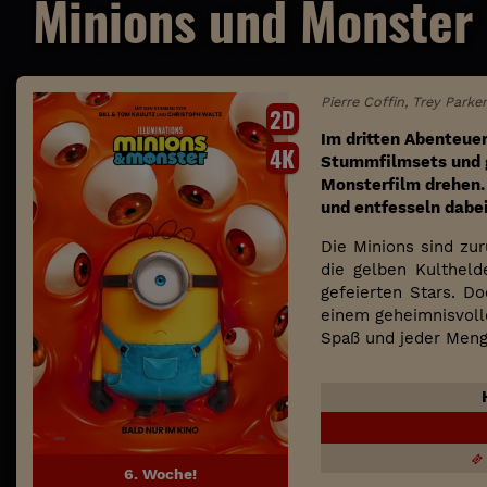
Minions und Monster
Pierre Coffin, Trey Parke
2D
Im dritten Abenteue
4K
Stummfilmsets und gr
Monsterfilm drehen. 
und entfesseln dabei
Die Minions sind zu
die gelben Kulthel
gefeierten Stars. D
einem geheimnisvolle
Spaß und jeder Meng
H
6. Woche!