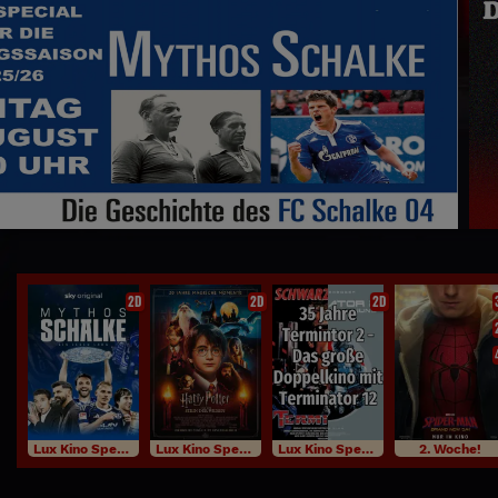
Das große TERMINATOR Doppelkino
2D
2D
2D
Lux Kino Specials
Lux Kino Specials
Lux Kino Specials
2. Woche!