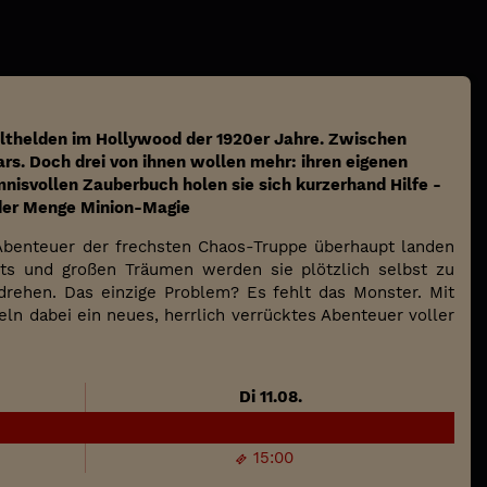
ulthelden im Hollywood der 1920er Jahre. Zwischen
rs. Doch drei von ihnen wollen mehr: ihren eigenen
nisvollen Zauberbuch holen sie sich kurzerhand Hilfe -
jeder Menge Minion-Magie
n Abenteuer der frechsten Chaos-Truppe überhaupt landen
ts und großen Träumen werden sie plötzlich selbst zu
drehen. Das einzige Problem? Es fehlt das Monster. Mit
ln dabei ein neues, herrlich verrücktes Abenteuer voller
Di 11.08.
15:00