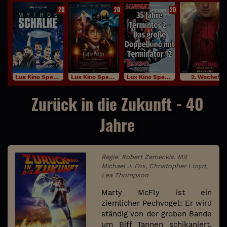
2D
2D
2D
Lux Kino Specials
Lux Kino Specials
Lux Kino Specials
2. Woche!
Zurück in die Zukunft - 40
Jahre
Regie: Robert Zemeckis. Mit
Michael J. Fox, Christopher Lloyd,
Lea Thompson
Marty McFly ist ein
ziemlicher Pechvogel: Er wird
ständig von der groben Bande
um Biff Tannen schikaniert.