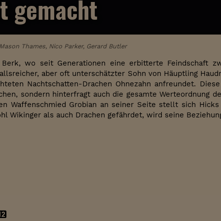
t gemacht
 Mason Thames, Nico Parker, Gerard Butler
 Berk, wo seit Generationen eine erbitterte Feindschaft z
fallsreicher, aber oft unterschätzter Sohn von Häuptling Haud
hteten Nachtschatten-Drachen Ohnezahn anfreundet. Diese 
chen, sondern hinterfragt auch die gesamte Werteordnung der
en Waffenschmied Grobian an seiner Seite stellt sich Hicks 
hl Wikinger als auch Drachen gefährdet, wird seine Beziehun