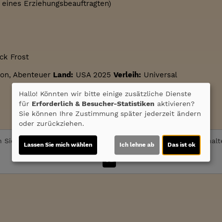
g eines Erziehungsbeauftragten)
ck Frost
ion, Abenteuer
Land:
USA 2025
Verleih:
Universal
Hallo! Könnten wir bitte einige zusätzliche Dienste
für
Erforderlich & Besucher-Statistiken
aktivieren?
Sie können Ihre Zustimmung später jederzeit ändern
oder zurückziehen.
 Sie von
Youtube (Trailer ansehen)
bereitgestellte externe Inhal
Lassen Sie mich wählen
Ich lehne ab
Das ist ok
Ja