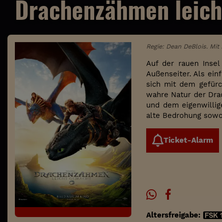
Drachenzähmen leich
Regie: Dean DeBlois. Mit
Auf der rauen Insel
Außenseiter. Als ein
sich mit dem gefürc
wahre Natur der Dra
und dem eigenwillig
alte Bedrohung sowo
Ticket-Alarm
Altersfreigabe: