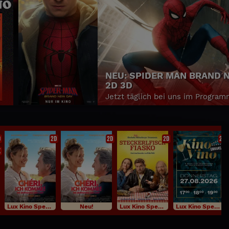
NEU: SPIDER MAN BRAND NEW
2D 3D
Jetzt täglich bei uns im Programm!
D
2D
2D
2D
2D
K
Lux Kino Specials
Neu!
Lux Kino Specials
Lux Kino Specials