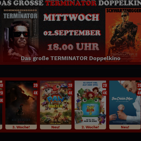
Das große TERMINATOR Doppelkino
3D
2D
2D
2D
2
2D
4K
4K
4K
4
4K
3. Woche!
Neu!
2. Woche!
Neu!