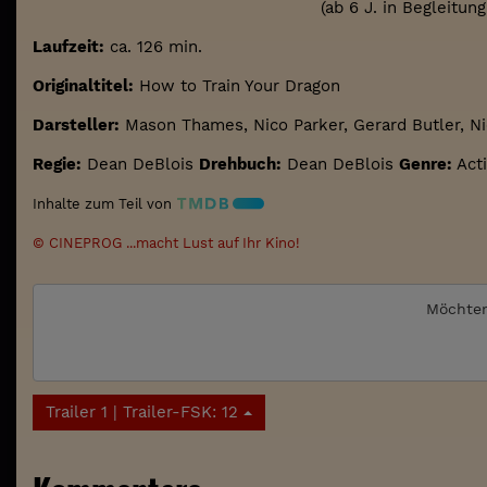
(ab 6 J. in Begleitun
Laufzeit:
ca. 126 min.
Originaltitel:
How to Train Your Dragon
Darsteller:
Mason Thames, Nico Parker, Gerard Butler, Ni
Regie:
Dean DeBlois
Drehbuch:
Dean DeBlois
Genre:
Act
Inhalte zum Teil von
© CINEPROG ...macht Lust auf Ihr Kino!
Möchten
Trailer 1 | Trailer-FSK: 12