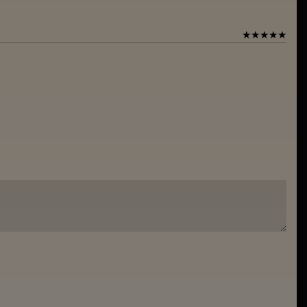
★
★
★
★
★