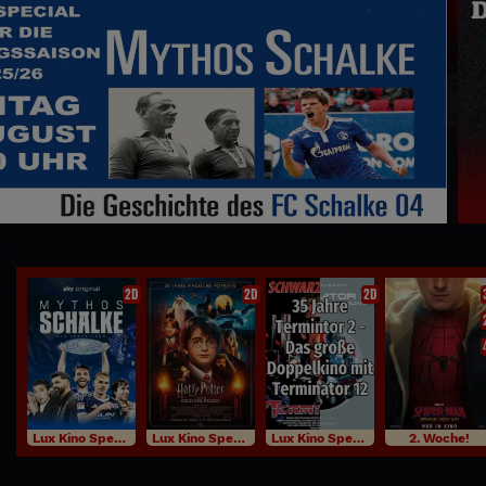
Das große TERMINATOR Doppelkino
2D
2D
2D
Lux Kino Specials
Lux Kino Specials
Lux Kino Specials
2. Woche!