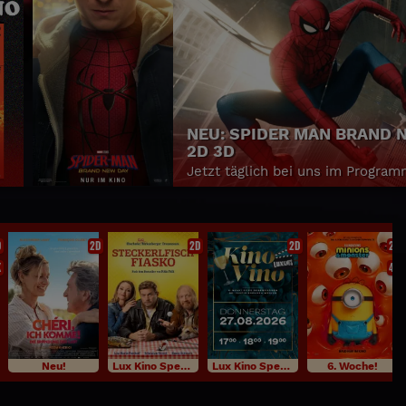
NEUES FAMILY KINO: PAW 
Y
DER DINO FILM
Die größte Mission der Paw Patrol
Zeiten - jetzt Tickets sichern!
D
2D
2D
2D
2D
K
4K
Neu!
Lux Kino Specials
Lux Kino Specials
6. Woche!