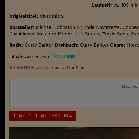
Laufzeit:
ca. 109 min
Originaltitel:
Obsession
Darsteller:
Michael Johnston (II), Inde Navarrette, Coope
Casabianca, Malcolm Kelner, Jeff Barker, Travis Beck, K
Regie:
Curry Barker
Drehbuch:
Curry Barker
Genre:
Horr
Inhalte zum Teil von
© CINEPROG ...macht Lust auf Ihr Kino!
Möchten
Trailer 1 | Trailer-FSK: 16