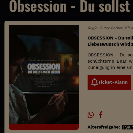
Obsession - Du sollst
Regie: Curry Barker. Mit
OBSESSION - Du solls
Liebeswunsch wird z
OBSESSION - Du soll
schüchterne Bear wa
Zuneigung in eine un
Ticket-Alarm
Altersfreigabe: