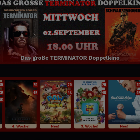
NEU: SPIDER MAN BRAND NEW DA
2D 3D
Jetzt täglich bei uns im Programm!
3D
2D
2D
2D
2
2D
4K
4K
4K
4
4K
4. Woche!
Neu!
3. Woche!
Neu!