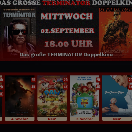
NEU: SPIDER MAN BRAND NEW DA
2D 3D
Jetzt täglich bei uns im Programm!
3D
2D
2D
2D
2
2D
4K
4K
4K
4
4K
4. Woche!
Neu!
3. Woche!
Neu!