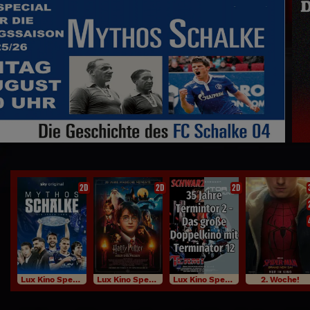
Das große TERMINATOR Doppelkino
2D
2D
2D
Lux Kino Specials
Lux Kino Specials
Lux Kino Specials
2. Woche!