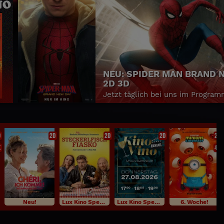
NEUES FAMILY KINO: PAW 
Y
DER DINO FILM
Die größte Mission der Paw Patrol
Zeiten - jetzt Tickets sichern!
D
2D
2D
2D
2D
K
4K
Neu!
Lux Kino Specials
Lux Kino Specials
6. Woche!