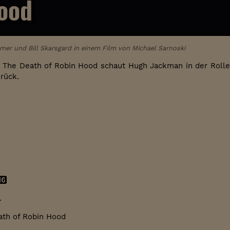
Hood
er und Bill Skarsgard in einem Film von Michael Sarnoski
The Death of Robin Hood schaut Hugh Jackman in der Rolle
rück.
.
th of Robin Hood