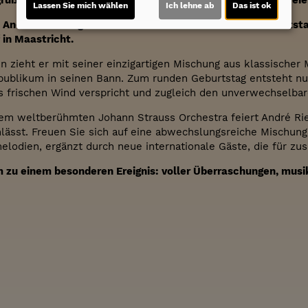
egrüßen wir alle Gäste mit einem Glas Secco oder alkoholfre
Lassen Sie mich wählen
Ich lehne ab
Das ist ok
rt Andre Rieu ein ganz besonderes Jubiläum: den 20. Geburt
 in Maastricht.
n zieht er mit seiner einzigartigen Mischung aus klassische
publikum in seinen Bann. Zum runden Geburtstag entsteht nu
 frischen Wind verspricht und zugleich den unverwechselba
m weltberühmten Johann Strauss Orchestra feiert André Rieu
lässt. Freuen Sie sich auf eine abwechslungsreiche Mischung
lodien, ergänzt durch neue internationale Gäste, die für zu
m zu einem besonderen Ereignis: voller Überraschungen, mus