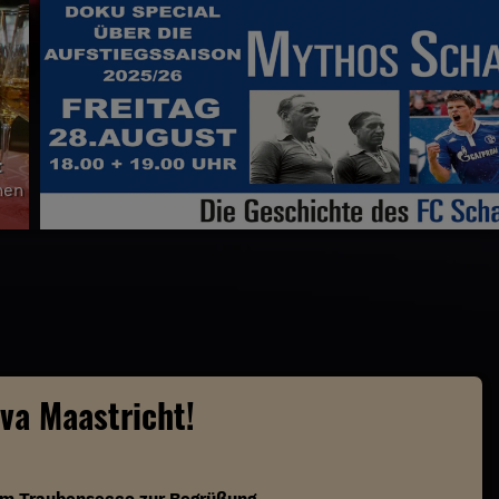
t
nen
va Maastricht!