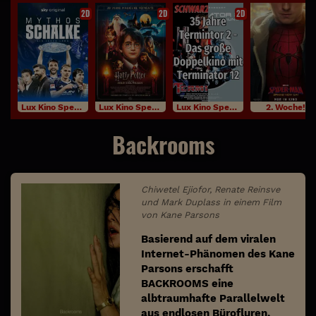
2D
2D
2D
Lux Kino Specials
Lux Kino Specials
Lux Kino Specials
2. Woche!
Backrooms
Chiwetel Ejiofor, Renate Reinsve
und Mark Duplass in einem Film
von Kane Parsons
Basierend auf dem viralen
Internet-Phänomen des Kane
Parsons erschafft
BACKROOMS eine
albtraumhafte Parallelwelt
aus endlosen Bürofluren,