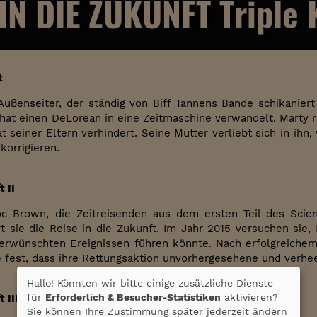
N DIE ZUKUNFT Triple 
t
Außenseiter, der ständig von Biff Tannens Bande schikaniert
t einen DeLorean in eine Zeitmaschine verwandelt. Marty rei
rat seiner Eltern verhindert. Seine Mutter verliebt sich in i
korrigieren.
 II
c Brown, die Zeitreisenden aus dem ersten Teil des Scien
rt sie die Reise in die Zukunft. Im Jahr 2015 versuchen si
erwünschten Ereignissen führen könnte. Nach erfolgreichem 
ie fest, dass ihre Rettungsaktion unvorhergesehene und verhe
Hallo! Könnten wir bitte einige zusätzliche Dienste
für
Erforderlich & Besucher-Statistiken
aktivieren?
 III
Sie können Ihre Zustimmung später jederzeit ändern