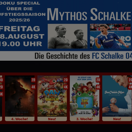
3D
2D
2D
2D
2
2D
4K
4K
4K
4
4K
4. Woche!
Neu!
3. Woche!
Neu!