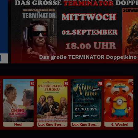
Das große TERMINATOR Doppelkino
D
2D
2D
2D
2D
K
4K
Neu!
Lux Kino Specials
Lux Kino Specials
6. Woche!