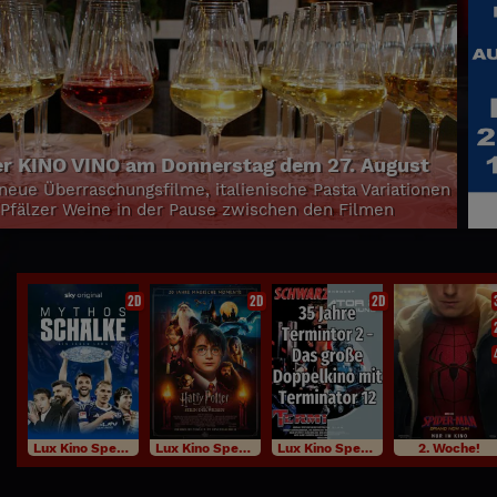
 KINO VINO am Donnerstag dem 27. August
neue Überraschungsfilme, italienische Pasta Variationen
Pfälzer Weine in der Pause zwischen den Filmen
2D
2D
2D
Lux Kino Specials
Lux Kino Specials
Lux Kino Specials
2. Woche!