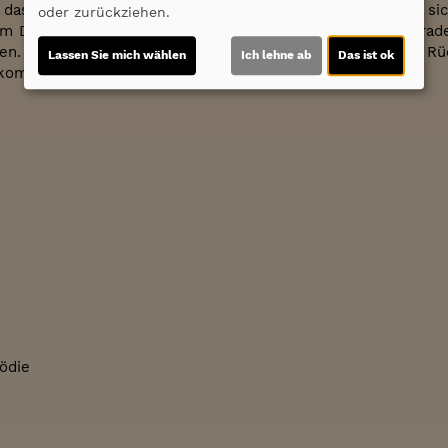
 dass Doc Brown, der ins 19. Jahrhundert gereist ist und si
oder zurückziehen.
 um Doc zu warnen. Doch Doc will nicht weg, da er sich gerade 
nen. Zudem ist der DeLorean kaputt, sodass eine einfache Rü
Lassen Sie mich wählen
Ich lehne ab
Das ist ok
bekommen.
mödie