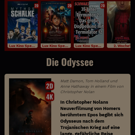
2D
2D
2D
Lux Kino Specials
Lux Kino Specials
Lux Kino Specials
2. Woche!
Die Odyssee
Matt Damon, Tom Holland und
2D
Anne Hathaway in einem Film von
Christopher Nolan
4K
In Christopher Nolans
Neuverfilmung von Homers
berühmtem Epos begibt sich
Odysseus nach dem
Trojanischen Krieg auf eine
lange, gefährliche Reise