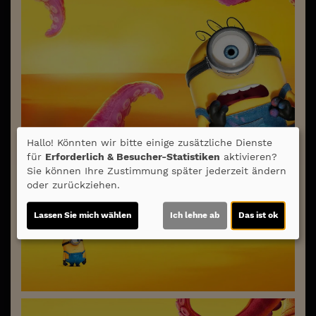
Hallo! Könnten wir bitte einige zusätzliche Dienste
für
Erforderlich & Besucher-Statistiken
aktivieren?
Sie können Ihre Zustimmung später jederzeit ändern
oder zurückziehen.
Lassen Sie mich wählen
Ich lehne ab
Das ist ok