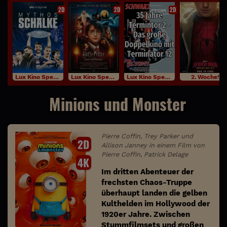
2D
2D
2D
Lux Kino Specials
Lux Kino Specials
Lux Kino Specials
2. Woche!
Minions und Monster
Pierre Coffin, Trey Parker und
2D
Allison Janney in einem Film von
Pierre Coffin, Patrick Delage
4K
Im dritten Abenteuer der
frechsten Chaos-Truppe
überhaupt landen die gelben
Kulthelden im Hollywood der
1920er Jahre. Zwischen
Stummfilmsets und großen