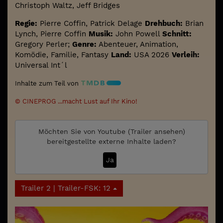
Christoph Waltz, Jeff Bridges
Regie:
Pierre Coffin, Patrick Delage
Drehbuch:
Brian
Lynch, Pierre Coffin
Musik:
John Powell
Schnitt:
Gregory Perler;
Genre:
Abenteuer, Animation,
Komödie, Familie, Fantasy
Land:
USA 2026
Verleih:
Universal Int´l
Inhalte zum Teil von
© CINEPROG ...macht Lust auf Ihr Kino!
Möchten Sie von
Youtube (Trailer ansehen)
bereitgestellte externe Inhalte laden?
Ja
Trailer 2 | Trailer-FSK: 12