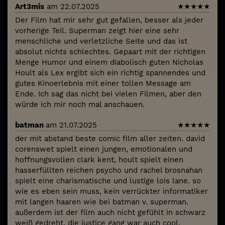
Art3mis
am 22.07.2025
★
★
★
★
★
Der Film hat mir sehr gut gefallen, besser als jeder
vorherige Teil. Superman zeigt hier eine sehr
menschliche und verletzliche Seite und das ist
absolut nichts schlechtes. Gepaart mit der richtigen
Menge Humor und einem diabolisch guten Nicholas
Hoult als Lex ergibt sich ein richtig spannendes und
gutes Kinoerlebnis mit einer tollen Message am
Ende. Ich sag das nicht bei vielen Filmen, aber den
würde ich mir noch mal anschauen.
batman
am 21.07.2025
★
★
★
★
★
der mit abstand beste comic film aller zeiten. david
corenswet spielt einen jungen, emotionalen und
hoffnungsvollen clark kent, hoult spielt einen
hasserfüllten reichen psycho und rachel brosnahan
spielt eine charismatische und lustige lois lane. so
wie es eben sein muss, kein verrückter informatiker
mit langen haaren wie bei batman v. superman.
außerdem ist der film auch nicht gefühlt in schwarz
weiß gedreht. die justice gang war auch cool.