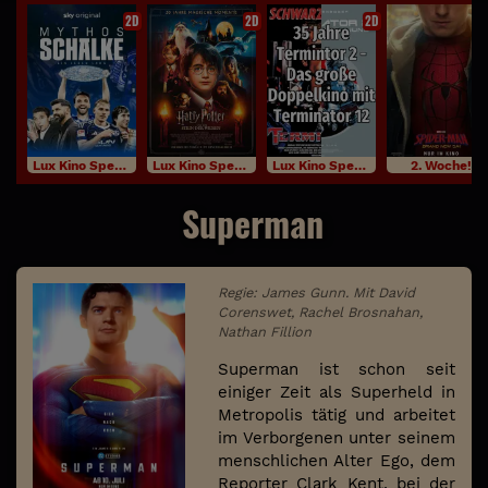
2D
2D
2D
Lux Kino Specials
Lux Kino Specials
Lux Kino Specials
2. Woche!
Superman
Regie: James Gunn. Mit David
Corenswet, Rachel Brosnahan,
Nathan Fillion
Superman ist schon seit
einiger Zeit als Superheld in
Metropolis tätig und arbeitet
im Verborgenen unter seinem
menschlichen Alter Ego, dem
Reporter Clark Kent, bei der